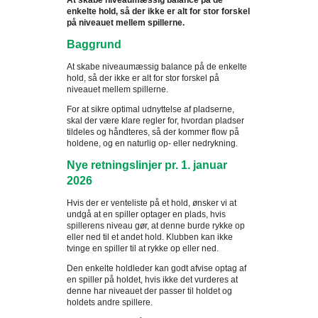
At skabe niveaumæssig balance på de
enkelte hold, så der ikke er alt for stor forskel
på niveauet mellem spillerne.
Baggrund
At skabe niveaumæssig balance på de enkelte
hold, så der ikke er alt for stor forskel på
niveauet mellem spillerne.
For at sikre optimal udnyttelse af pladserne,
skal der være klare regler for, hvordan pladser
tildeles og håndteres, så der kommer flow på
holdene, og en naturlig op- eller nedrykning.
Nye retningslinjer pr. 1. januar
2026
Hvis der er venteliste på et hold, ønsker vi at
undgå at en spiller optager en plads, hvis
spillerens niveau gør, at denne burde rykke op
eller ned til et andet hold. Klubben kan ikke
tvinge en spiller til at rykke op eller ned.
Den enkelte holdleder kan godt afvise optag af
en spiller på holdet, hvis ikke det vurderes at
denne har niveauet der passer til holdet og
holdets andre spillere.