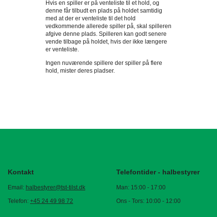
Hvis en spiller er på venteliste til et hold, og
denne får tilbudt en plads på holdet samtidig
med at der er venteliste til det hold
vedkommende allerede spiller på, skal spilleren
afgive denne plads. Spilleren kan godt senere
vende tilbage på holdet, hvis der ikke længere
er venteliste.
Ingen nuværende spillere der spiller på flere
hold, mister deres pladser.
Kontakt
Telefontider - halbestyrer
Email:
halbestyrer@tst-tilst.dk
Man: 15:00 - 17:00
Telefon:
+45 24 49 98 72
Ons - Tors: 10:00 - 12:00