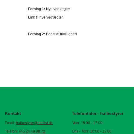
Forslag 1:
Nye vedtægter
Link til nye vedtægter
Forslag 2:
Boost af frivillighed
Kontakt
Telefontider - halbestyrer
Email:
halbestyrer@tst-tilst.dk
Man: 15:00 - 17:00
Telefon:
+45 24 49 98 72
Ons - Tors: 10:00 - 12:00