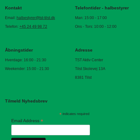
Kontakt
Telefontider - halbestyrer
Email:
halbestyrer@tst-tilst.dk
Man: 15:00 - 17:00
Telefon:
+45 24 49 98 72
Ons - Tors: 10:00 - 12:00
Åbningstider
Adresse
Hverdage: 16:00 - 21:30
TST Aktiv Center
Weekender: 15:00 - 21:30
Tilst Skolevej 13A
8381 Tilst
Tilmeld Nyhedsbrev
*
indicates required
*
Email Address