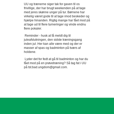
UU og trænerne siger tak for gaven til os 
frivillige, der har brugt weekenden på at tage 
med jeres skønne unger på tur. Børnene har 
virkelig været gode til at tage imod beskeder og 
hjælpe hinanden. Rigtig mange har fået mod på 
at tage ud til flere turneringer og vinde endnu 
flere pokaler. 
 Reminder - husk at få meldt dig til 
juleafslutningen, den sidste træningsgang 
inden jul. Her kan alle være med og der er 
masser af spas og badminton på tværs af 
holdene. 
 Lyder det for fedt at gå til badminton og har du 
fået mod på en prøvetræning? Så tag fat i UU 
på tst.bad.ungdom@gmail.com. 