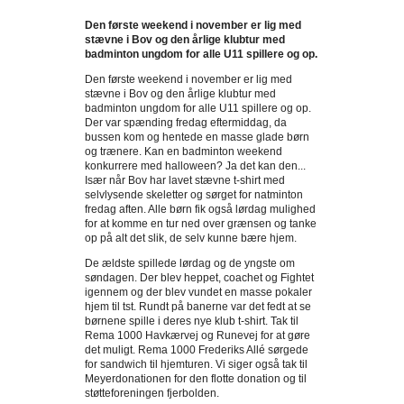
Den første weekend i november er lig med
stævne i Bov og den årlige klubtur med
badminton ungdom for alle U11 spillere og op.
Den første weekend i november er lig med 
stævne i Bov og den årlige klubtur med 
badminton ungdom for alle U11 spillere og op. 
Der var spænding fredag eftermiddag, da 
bussen kom og hentede en masse glade børn 
og trænere. Kan en badminton weekend 
konkurrere med halloween? Ja det kan den... 
Især når Bov har lavet stævne t-shirt med 
selvlysende skeletter og sørget for natminton 
fredag aften. Alle børn fik også lørdag mulighed 
for at komme en tur ned over grænsen og tanke 
op på alt det slik, de selv kunne bære hjem.
De ældste spillede lørdag og de yngste om 
søndagen. Der blev heppet, coachet og Fightet 
igennem og der blev vundet en masse pokaler 
hjem til tst. Rundt på banerne var det fedt at se 
børnene spille i deres nye klub t-shirt. Tak til 
Rema 1000 Havkærvej og Runevej for at gøre 
det muligt. Rema 1000 Frederiks Allé sørgede 
for sandwich til hjemturen. Vi siger også tak til 
Meyerdonationen for den flotte donation og til 
støtteforeningen fjerbolden. 