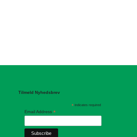
Tilmeld Nyhedsbrev
*
indicates required
*
Email Address