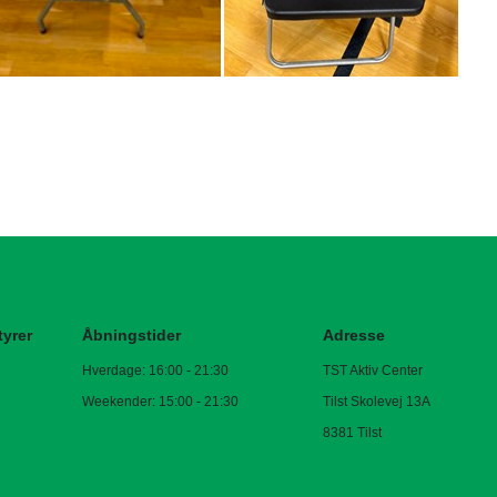
tyrer
Åbningstider
Adresse
Hverdage: 16:00 - 21:30
TST Aktiv Center
Weekender: 15:00 - 21:30
Tilst Skolevej 13A
8381 Tilst