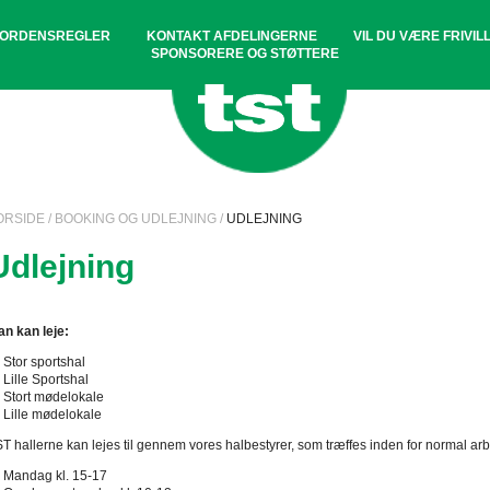
ORDENSREGLER
KONTAKT AFDELINGERNE
VIL DU VÆRE FRIVILL
SPONSORERE OG STØTTERE
ORSIDE
/
BOOKING OG UDLEJNING
/
UDLEJNING
Udlejning
n kan leje:
Stor sportshal
Lille Sportshal
Stort mødelokale
Lille mødelokale
T hallerne kan lejes til gennem vores halbestyrer, som
træffes inden for normal arb
Mandag kl. 15-17