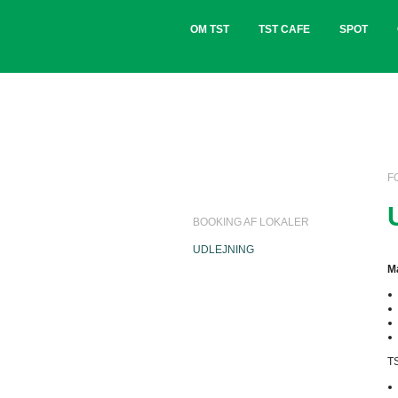
OM TST
TST CAFE
SPOT
F
BOOKING AF LOKALER
UDLEJNING
Ma
TS