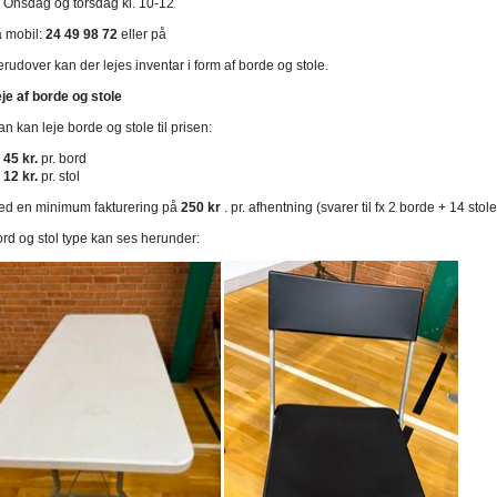
Onsdag og torsdag kl. 10-12
 mobil:
24 49 98 72
eller
på
rudover kan der lejes inventar i form af borde og stole.
je af borde og stole
n kan leje borde og stole til prisen:
45 kr.
pr. bord
12 kr.
pr. stol
ed en minimum fakturering på
250
kr
. pr. afhentning (svarer til fx 2 borde + 14 stole
rd og stol type kan ses herunder: