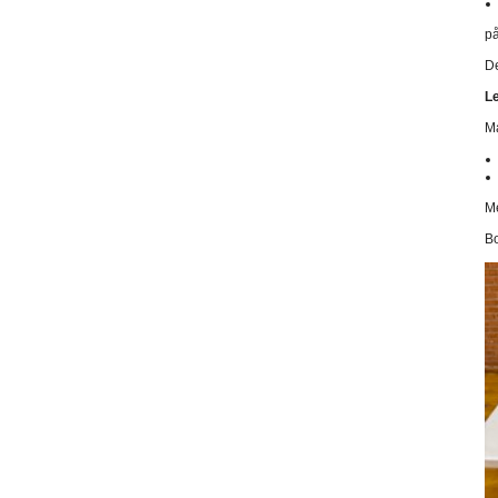
på
De
Le
Ma
M
Bo