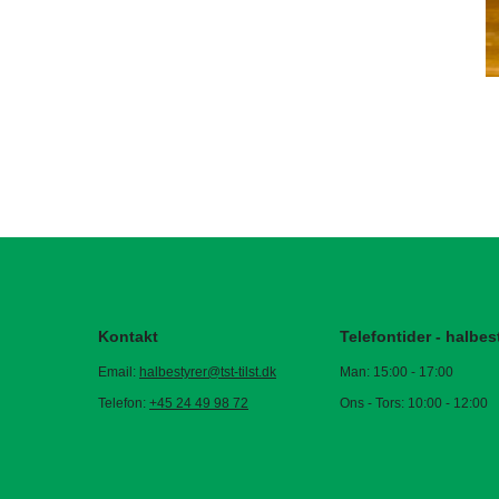
Kontakt
Telefontider - halbes
Email:
halbestyrer@tst-tilst.dk
Man: 15:00 - 17:00
Telefon:
+45 24 49 98 72
Ons - Tors: 10:00 - 12:00