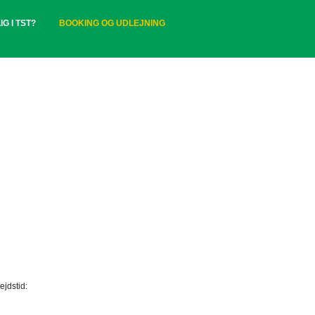
IG I TST?
BOOKING OG UDLEJNING
ejdstid: