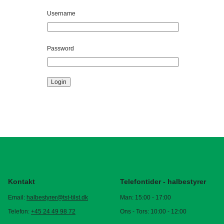
Username
Password
Login
Kontakt
Telefontider - halbestyrer
Email:
halbestyrer@tst-tilst.dk
Man: 15:00 - 17:00
Telefon:
+45 24 49 98 72
Ons - Tors: 10:00 - 12:00