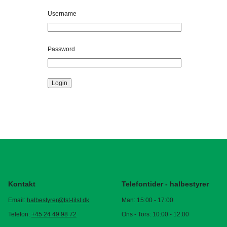
Username
Password
Login
Kontakt
Telefontider - halbestyrer
Email:
halbestyrer@tst-tilst.dk
Man: 15:00 - 17:00
Telefon:
+45 24 49 98 72
Ons - Tors: 10:00 - 12:00