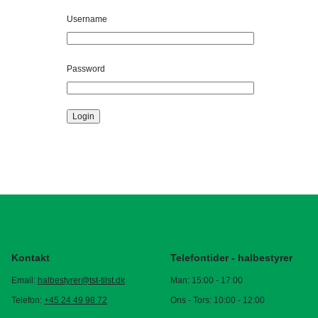
Username
Password
Login
Kontakt
Telefontider - halbestyrer
Email:
halbestyrer@tst-tilst.dk
Man: 15:00 - 17:00
Telefon:
+45 24 49 98 72
Ons - Tors: 10:00 - 12:00