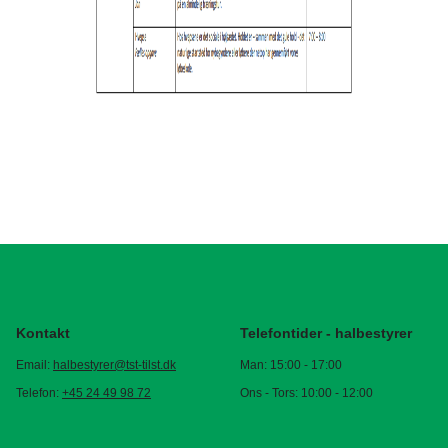
Kontakt
Telefontider - halbestyrer
Email:
halbestyrer@tst-tilst.dk
Man: 15:00 - 17:00
Telefon:
+45 24 49 98 72
Ons - Tors: 10:00 - 12:00