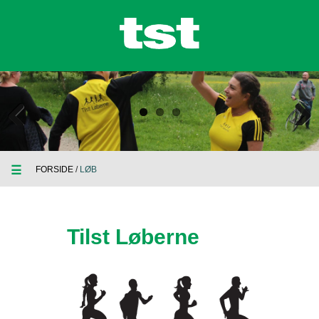
Previous
Next
☰
FORSIDE
/
LØB
Tilst Løberne